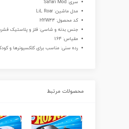
سری: Safari Mod
مدل ماشین: LiL Roar
کد محصول: HYW44
جنس بدنه و شاسی: فلز و پلاستیک فشرد
مقیاس: 1:64
رده سنی: مناسب برای کلکسیونرها و کودکان با
محصولات مرتبط