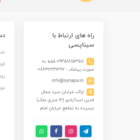
راه های ارتباط با
دس
سیناپسی
تما
09351815358 فقط به
قوا
صورت پیامک - 08632241297
روی
info@synapsi.in
نوی
اراک، خیابان سید جمال
الدین اسدآبادی (12 متری ملک)
نرسیده به تقاطع خیابان امام