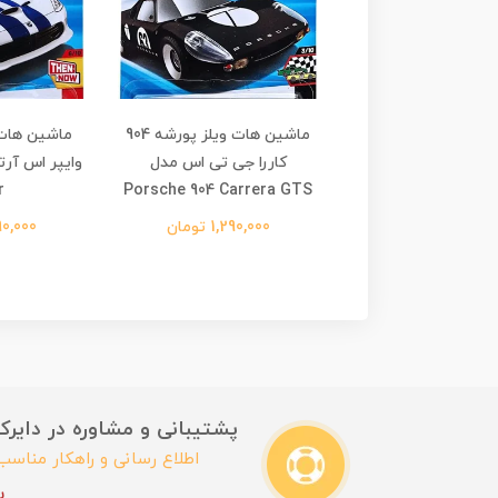
 هات ویلز لوتوس
ماشین هات ویلز پورشه 904
Lotus Corti
کاررا جی تی اس مدل
r
Porsche 904 Carrera GTS
1,290,0 تومان
1,290,000 تومان
1,290,000 
پشتیبانی و مشاوره در دایرکت این
اطلاع رسانی و راهکار مناس
ب