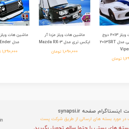
ماشین هات ویلز 2013 دوج
ماشین هات ویلز مزدا آر
ماشین هات ویلز 
وایپر اس آرتی مدل 2013SRT
ایکس تری مدل Mazda RX-3
مدل Drift-Ender
Vipe
1,090,000 تومان
1,290,000 تومان
تومان
ستاگرام صفحه synapsi.ir
ب در مورد بسته های ارسالی از طریق شرکت پست
in
سته های پستی را حتما سالم تحویل بگیرید.