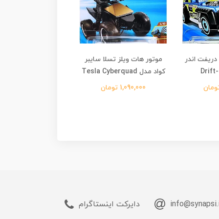
دریفت اندر
موتور هات ویلز تسلا سایبر
ماشین هات ویلز فورد 
کواد مدل Tesla Cyberquad
مدل Ford Escort
1,090,000 تومان
1,090,000 تومان
info@synapsi.
دایرکت اینستاگرام