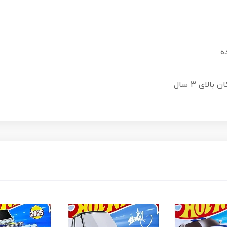
ه
لای ۳ سال