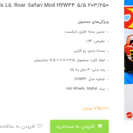
ls ‌LiL Roar Safari Mod HYW44 5/5 203/250
ویژگی‌های محصول
جنس بدنه: فلزی دایکست
مقیاس: 1:64
بسته بندی: رو کارتی
ابعاد کارت محصول: 3.5 × 11.7 × 16.5 سانتیمتر
رده سنی: 3 سال به بالا
شماره مدل: HYW44
برند: Hot Wheels, Mattel
795,000
تومان
افزودن به سبدخرید
افزودن به علاقه‌مندی