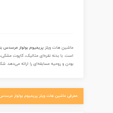
ماشین هات ویلز
پریمیوم بولوار مرسدس بنز 500 SLC رالی cedes-Benz 500 SLC Rallye
بودن و روحیه مسابقه‌ای را ارائه می‌دهد. شکوه مهندسی آلمان را با مرسد
معرفی ماشین هات ویلز پریمیوم بولوار مرسدس بنز 500 SLC رالی es-Benz 500 SLC Rallye