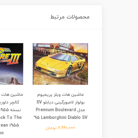
محصولات مرتبط
 هات ویلز پریمیوم
ماشین هات ویلز پریمیوم
ماشین هات و
یسان پریمیرا مسابقه‌ای
بولوار لامبورگینی دیابلو SV
کالچر دلور
1994 مدل Premium
مدل Premium Boulevard
ack To The
'95 Lamborghini Diablo SV
Boulevard '94 Ni
rean 1955
Primera Vehic
2,990,000 تومان
on
2,990,0 تومان