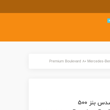
ماشین هات ویلز پریمیوم بولوار مرسدس بنز 500