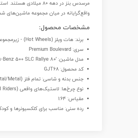
واقع‌گرایانه در میان مجموعه ماشین‌های شم
مشخصات محصول:
برند: هات ویلز (Hot Wheels) - زیرمجموعه شرکت Mattel
سری: Premium Boulevard
مدل ماشین: '80 Mercedes-Benz 500 SLC Rallye
کد محصول: GJT68
جنس بدنه و شاسی: تمام فلز (Metal/Metal)
نوع چرخ‌ها: لاستیک‌های واقعی (Real Riders)
مقیاس: 1:64
رده سنی: مناسب برای کلکسیونرها و کودکان با