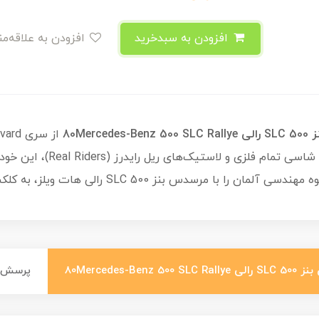
افزودن به سبدخرید
افزودن به علاقه‌مندی
80Mer
س بنز 500 SLC رالی هات ویلز، به کلکسیون خود اضافه کنید!
80Merced
پرسش و