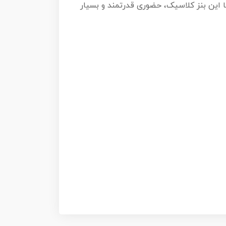
ده از تایرهای نرم و لاستیکی واقعی (Real Riders) باعث می‌شود تا این بنز کلاسیک، حضوری قدرتمند و بسیار