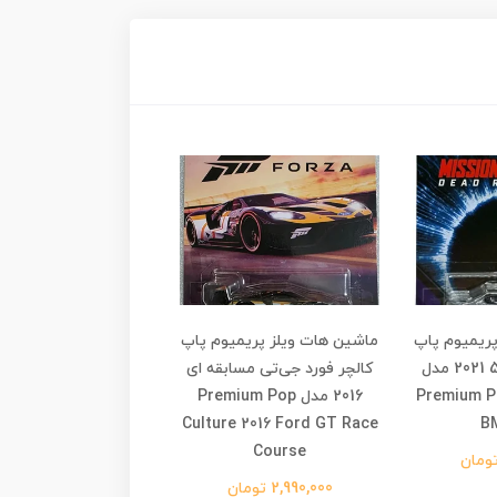
ریمیوم پاپ
ماشین هات ویلز پریمیوم پاپ
ماشین هات ویلز پریمی
کالچر بی ام و ام5 2021 مدل
کالچر فورد جی‌تی مسابقه ای
کالچر اکشن کمیک سد
Premium Po
2016 مدل Premium Pop
mium Pop Culture
n Comics #1 Action
Culture 2016 Ford GT Race
B
Sedan
Course
2,990,000 تومان
2,990,000 تومان