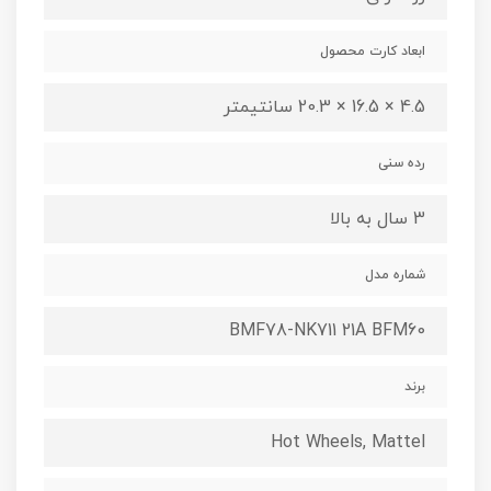
ابعاد کارت محصول
4.5 × 16.5 × 20.3 سانتیمتر
رده سنی
3 سال به بالا
شماره مدل
BMF78-NK711 21A BFM60
برند
Hot Wheels, Mattel