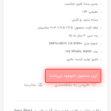
جنس بدنه: فلزی دایکست
مقیاس: 1:64
بسته بندی: رو کارتی
ابعاد کارت محصول: 4.5 × 16.5 × 20.3 سانتیمتر
رده سنی: 3 سال به بالا
شماره مدل: BMF78-NK711 21A BFM60
برند: Hot Wheels, Mattel
کشور تولید کننده: مالزی
این محصول ناموجود می‌باشد
افزودن به علاقه‌مندی
مقایسه
ماکت ماشین فلزی هات ویلز آئرو بلاست Aero Blast