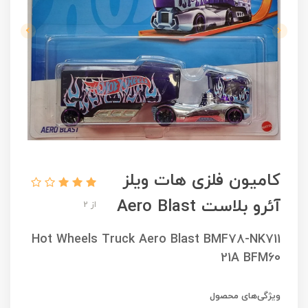
کامیون فلزی هات ویلز
آئرو بلاست Aero Blast
از 2
Hot Wheels Truck Aero Blast BMF78-NK711
21A BFM60
ویژگی‌های محصول