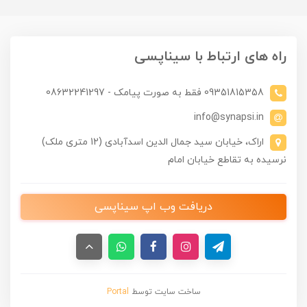
راه های ارتباط با سیناپسی
09351815358 فقط به صورت پیامک - 08632241297
info@synapsi.in
اراک، خیابان سید جمال الدین اسدآبادی (12 متری ملک)
نرسیده به تقاطع خیابان امام
دریافت وب اپ سیناپسی
ساخت سایت توسط
Portal