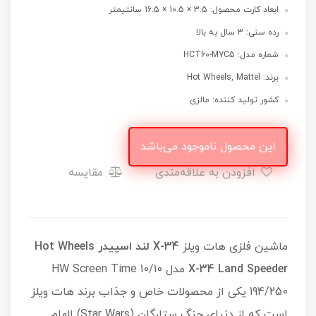
ابعاد کارت محصول: 3.5 × 10.5 × 16.5 سانتیمتر
رده سنی: 3 سال به بالا
شماره مدل: HCT60-M7C5
برند: Hot Wheels, Mattel
کشور تولید کننده: مالزی
این محصول ناموجود می‌باشد
افزودن به علاقه‌مندی
مقایسه
ماشین فلزی هات ویلز
X-34 لند اسپیدر
Hot Wheels
X-34 Land Speeder
مدل HW Screen Time 10/10
194/250 یکی از محصولات خاص و جذاب برند هات ویلز
است که از دنیای جنگ ستارگان (Star Wars) الهام