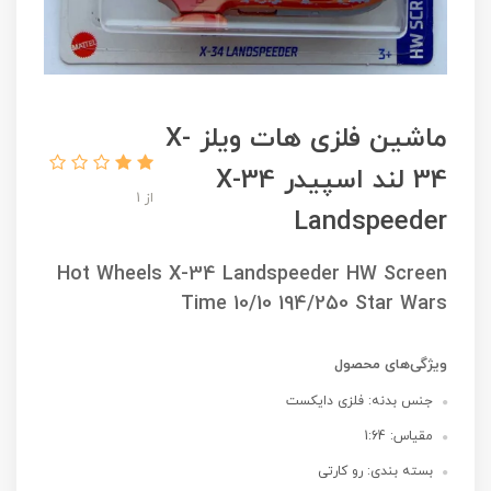
ماشین فلزی هات ویلز X-
34 لند اسپیدر X-34
از 1
Landspeeder
Hot Wheels X-34 Landspeeder HW Screen
Time 10/10 194/250 Star Wars
ویژگی‌های محصول
جنس بدنه: فلزی دایکست
مقیاس: 1:64
بسته بندی: رو کارتی