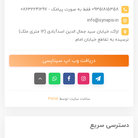
09351815358 فقط به صورت پیامک - 08632241297
info@synapsi.in
اراک، خیابان سید جمال الدین اسدآبادی (12 متری ملک)
نرسیده به تقاطع خیابان امام
دریافت وب اپ سیناپسی
ساخت سایت توسط
Portal
دسترسی سریع