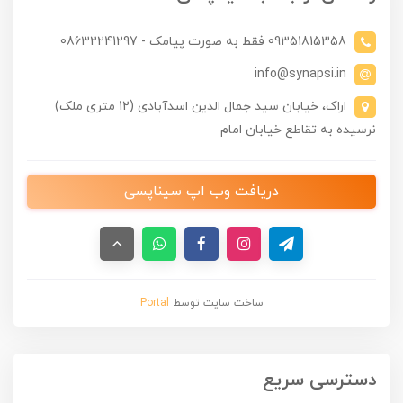
09351815358 فقط به صورت پیامک - 08632241297
info@synapsi.in
اراک، خیابان سید جمال الدین اسدآبادی (12 متری ملک)
نرسیده به تقاطع خیابان امام
دریافت وب اپ سیناپسی
ساخت سایت توسط
Portal
دسترسی سریع