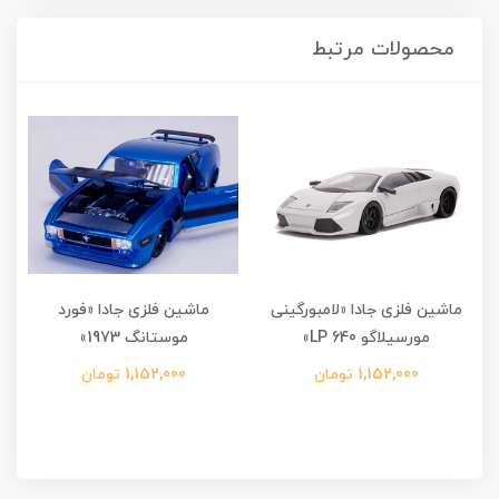
محصولات مرتبط
ماشین فلزی جادا «لامبورگینی
ماشین فلزی جادا «فورد
مورسیلاگو LP 640»
موستانگ 1973»
1,152,000 تومان
1,152,000 تومان