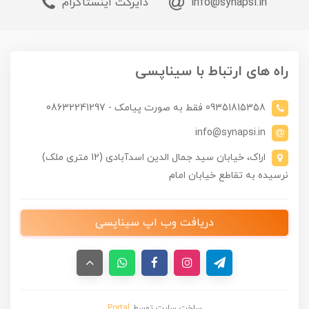
info@synapsi.in
دایرکت اینستاگرام
راه های ارتباط با سیناپسی
09351815358 فقط به صورت پیامک - 08632241297
info@synapsi.in
اراک، خیابان سید جمال الدین اسدآبادی (12 متری ملک)
نرسیده به تقاطع خیابان امام
دریافت وب اپ سیناپسی
ساخت سایت توسط
Portal