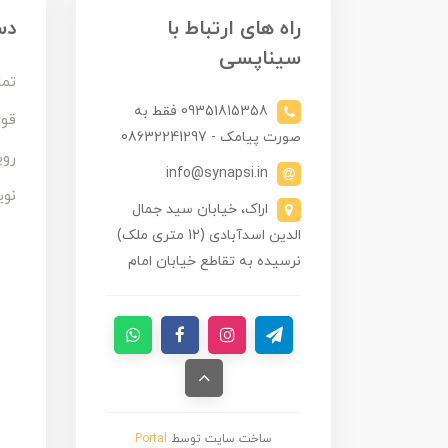
راه های ارتباط با
دس
سیناپسی
تما
09351815358 فقط به
قوا
صورت پیامک - 08632241297
روی
info@synapsi.in
نوی
اراک، خیابان سید جمال
الدین اسدآبادی (12 متری ملک)
نرسیده به تقاطع خیابان امام
ساخت سایت توسط
Portal