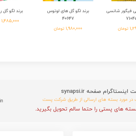
نی فیگور شانسی
برند لگو گل های لوتوس
برند لگو گل رز 460
40647
7104
1,485,000 تومان
تومان
1,980,000 تومان
ستاگرام صفحه synapsi.ir
ب در مورد بسته های ارسالی از طریق شرکت پست
in
سته های پستی را حتما سالم تحویل بگیرید.