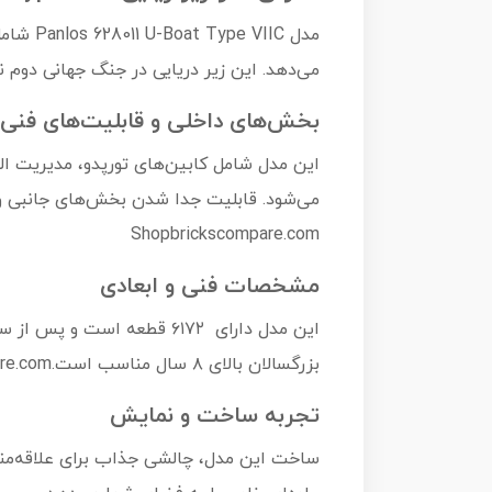
می‌دهد. این زیر دریایی در جنگ جهانی دوم نقشی برجسته داشته
بخش‌های داخلی و قابلیت‌های فنی
این مدل شامل کابین‌های تورپدو، مدیریت الکت
Shopbrickscompare.com
مشخصات فنی و ابعادی
بزرگسالان بالای ۸ سال مناسب است.Brick Army CanadaChowBrickMy Building Blocks ShopJoy Bricksbrickscompare.com
تجربه ساخت و نمایش
ساخت این مدل، چالشی جذاب برای علاقه‌مندا