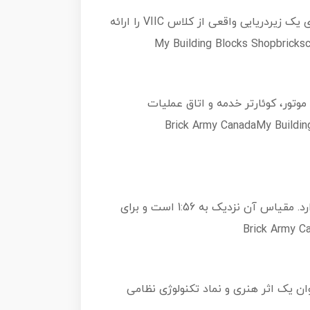
مدل Panlos 628011 U-Boat Type VIIC شامل بیش از ۶۱۰۰ قطعه با کیفیت ABS است و با جزئیات دقیق بازسازی یک زیردریایی واقعی از کلاس VIIC را ارائه
موتور، کوئارتر خدمه و اتاق عملیات
های جانبی و بالایی، امکان مشاهده جزئیات داخلی را فراهم کرده است.Brick Army CanadaMy Building Blocks
این مدل دارای ۶۱۷۲ قطعه است و پس از ساخت ابعادی برابر با ۱۲۰×۱۳×۲۹ سانتی‌متر (معادل ~۴۷×۵×۱۱ اینچ) دارد. مقیاس آن نزدیک به 1:56 است و برای
ن یک اثر هنری و نماد تکنولوژی نظامی