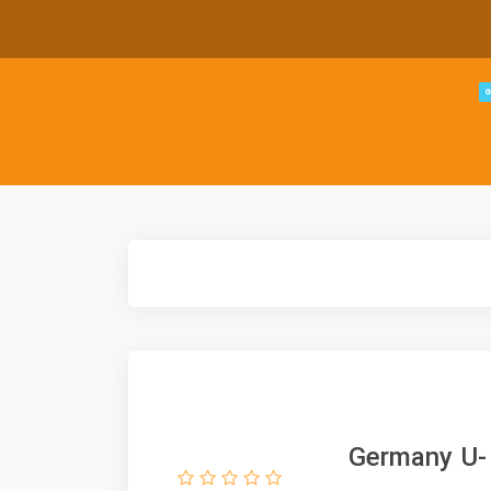
لگو زیر دریایی آلمانی یو بوت 628011 Germany U-