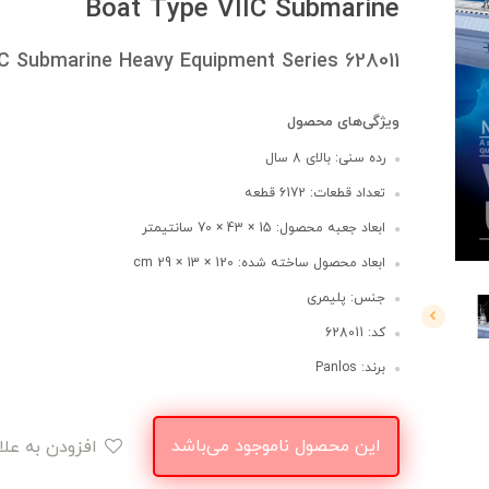
Boat Type VIIC Submarine
C Submarine Heavy Equipment Series 628011
ویژگی‌های محصول
رده سنی: بالای 8 سال
تعداد قطعات: 6172 قطعه
ابعاد جعبه محصول: 15 × 43 × 70 سانتیمتر
ابعاد محصول ساخته شده: 120 × 13 × 29 cm
جنس: پلیمری
کد: 628011
برند: Panlos
این محصول ناموجود می‌باشد
افزودن به علاقه‌مندی