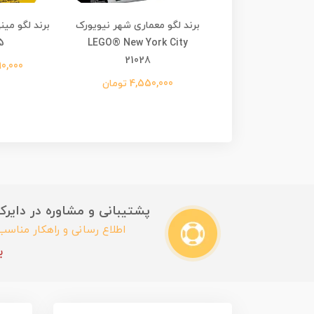
لگو معماری پاریس
برند لگو معماری شهر نیویورک
برند لگو می
5
LEGO® New York City
LEGO® Paris 21
21028
6,900,0 تومان
1,290,000 
4,550,000 تومان
پشتیبانی و مشاوره در دایرکت این
اطلاع رسانی و راهکار مناس
ب