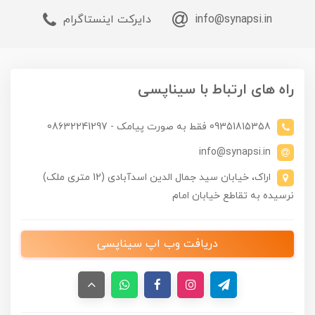
info@synapsi.in
دایرکت اینستاگرام
راه های ارتباط با سیناپسی
09351815358 فقط به صورت پیامک - 08632241297
info@synapsi.in
اراک، خیابان سید جمال الدین اسدآبادی (12 متری ملک)
نرسیده به تقاطع خیابان امام
دریافت وب اپ سیناپسی