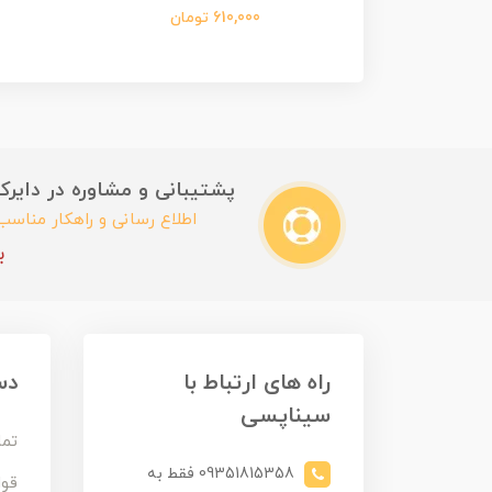
450,00 تومان
610,000 تومان
پشتیبانی و مشاوره در دایرکت این
اطلاع رسانی و راهکار مناس
ب
راه های ارتباط با
دس
سیناپسی
تما
09351815358 فقط به
قوا