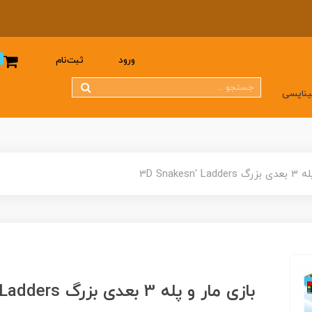
0
ورود
ثبت‌نام
یناپسی
3D Snakesn
بازی مار و پله 3 بعدی بزرگ 3D Snakesn' Ladders