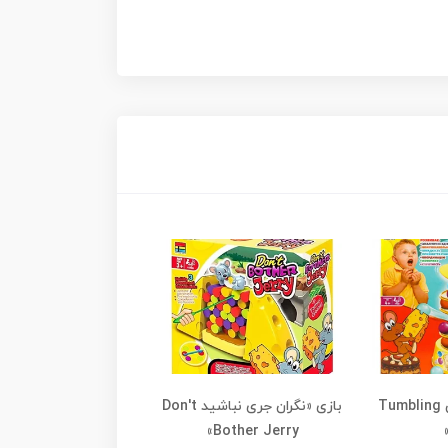
بازی «کیک غلتان Tumbling
بازی «نگران جری نباشید Don't
بازی میکی
4
Bother Jerry»