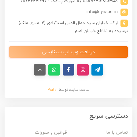
09351815358 فقط به صورت پیامک - 08632241297
info@synapsi.in
اراک، خیابان سید جمال الدین اسدآبادی (12 متری ملک)
نرسیده به تقاطع خیابان امام
دریافت وب اپ سیناپسی
ساخت سایت توسط
Portal
دسترسی سریع
تماس با ما
قوانین و مقررات