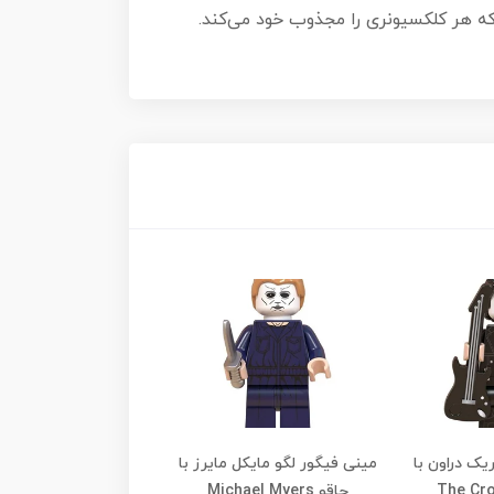
ه هر کلکسیونری را مجذوب خود می‌کند.
یک دراون با
مینی فیگور لگو مایکل مایرز با
مینی فیگور لگو ن
The Crow) 
چاقو Michael Myers
کلا