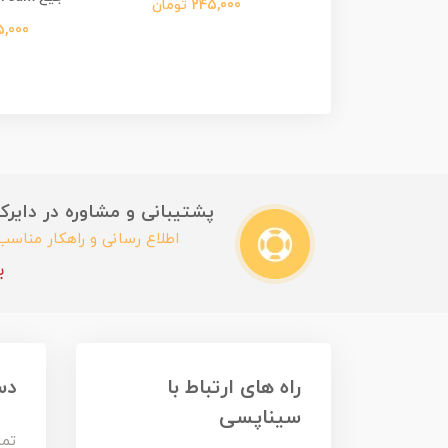
245,00 تومان
245,000 تومان
165,000 ت
پشتیبانی و مشاوره در دایرکت این
اطلاع رسانی و راهکار مناس
ب
راه های ارتباط با
دس
سیناپسی
تما