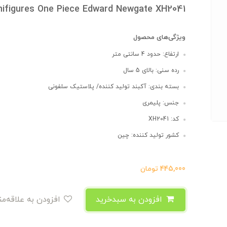
nifigures One Piece Edward Newgate XH2041
ویژگی‌های محصول
ارتفاع: حدود 4 سانتی متر
رده سنی: بالای 5 سال
بسته بندی: آکبند تولید کننده/ پلاستیک سلفونی
جنس: پلیمری
کد: XH2041
کشور تولید کننده: چین
445,000
تومان
افزودن به سبدخرید
افزودن به علاقه‌مندی