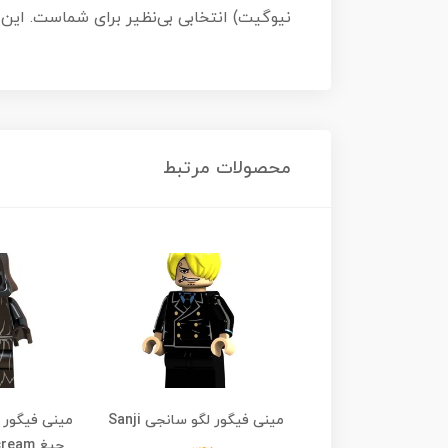
نیوگیت) انتخابی بی‌نظیر برای شماست. این
محصولات مرتبط
ر لگو بروک Brook
مینی فیگور لگو سانجی Sanji
مینی فیگور 
جیغ Ghostface Scream