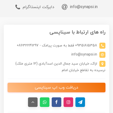
info@synapsi.in
دایرکت اینستاگرام
راه های ارتباط با سیناپسی
09351815358 فقط به صورت پیامک - 08632241297
info@synapsi.in
اراک، خیابان سید جمال الدین اسدآبادی (12 متری ملک)
نرسیده به تقاطع خیابان امام
دریافت وب اپ سیناپسی