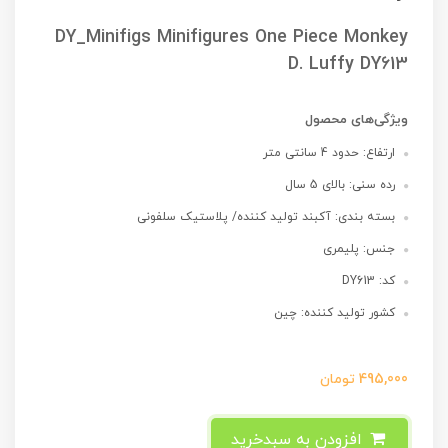
DY_Minifigs Minifigures One Piece Monkey
D. Luffy DY613
ویژگی‌های محصول
ارتفاع: حدود 4 سانتی متر
رده سنی: بالای 5 سال
بسته بندی: آکبند تولید کننده/ پلاستیک سلفونی
جنس: پلیمری
کد: DY613
کشور تولید کننده: چین
495,000
تومان
افزودن به سبدخرید