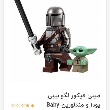
مینی فیگور لگو بیبی
یودا و مندلورین Baby