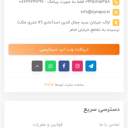
09351815358 فقط به صورت پیامک - 08632241297
info@synapsi.in
اراک، خیابان سید جمال الدین اسدآبادی (12 متری ملک)
نرسیده به تقاطع خیابان امام
دریافت وب اپ سیناپسی
ساخت سایت توسط
Portal
دسترسی سریع
تماس با ما
قوانین و مقررات