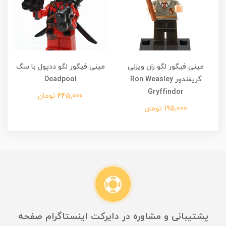
مینی فیگور لگو ران ویزلی
مینی فیگور لگو ددپول با سگ
م
گریفندور Ron Weasley
Deadpool
Gryffindor
445,000 تومان
195,000 تومان
پشتیبانی و مشاوره در دایرکت اینستاگرام صفحه