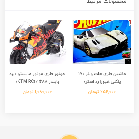
محصولات مرتبط
ماشین فلزی هات ویلز «17
موتور فلزی موتور مایستو «برد
پاگنی هیورا رُد استر»
بایندر KTM RC16 #88»
252,000 تومان
1,080,000 تومان