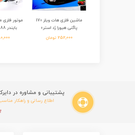
لزی هات ویلز «نیسان
ماشین فلزی هات ویلز «17
موتور فلزی م
اترول کاستوم»
پاگنی هیورا رُد استر»
بایندر KTM RC16 #88»
252,00 تومان
252,000 تومان
1,080,000
پشتیبانی و مشاوره در دایرکت این
اطلاع رسانی و راهکار مناس
ب