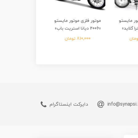
ور مایستو
موتور فلزی موتور مایستو
موتور فلزی موتور م
«2006 دیانا استریت باب»
«2009 FXDFSE CVO فت باب»
810,000 تومان
810,000 تومان
info@synapsi.
دایرکت اینستاگرام