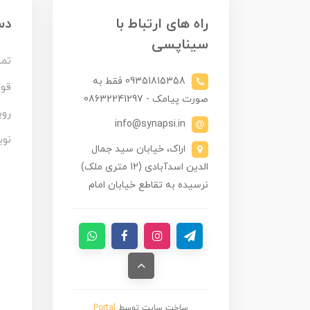
راه های ارتباط با
دس
سیناپسی
تما
09351815358 فقط به
قوا
صورت پیامک - 08632241297
روی
info@synapsi.in
نوی
اراک، خیابان سید جمال
الدین اسدآبادی (12 متری ملک)
نرسیده به تقاطع خیابان امام
ساخت سایت توسط
Portal