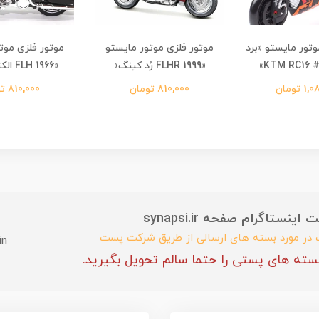
وتور مایستو «برد
موتور فلزی موتور مایستو
موتور فلزی موت
«1999 FLHR رُد کینگ»
«1966 FLH الکترا گلاید»
 تومان
810,000 تومان
810,000 تومان
ستاگرام صفحه synapsi.ir
ب در مورد بسته های ارسالی از طریق شرکت پست
in
سته های پستی را حتما سالم تحویل بگیرید.