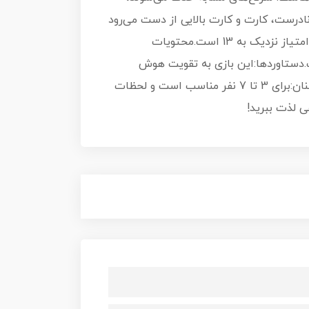
اسخ‌های درست 1 امتیاز دارند. در صورت پاسخ نادرست، کارت و کارت بالایی از دست می‌رود
و 2 امتیاز از دست می‌رود. اگر پاسخی وجود نداشته باشد، فقط 1 امتیاز از دست خواهد رفت. هدف نهایی کسب امتیاز نزدیک به 13 است.محتویات
 پایه، ۱ تخته پاک‌کن و راهنمای بازی است.دستاوردها:این بازی به تقویت هوش
کلامی، پردازش اطلاعات و قدرت تداعی کمک می‌کند و حس همکاری را بین بازیکنان افزایش می‌دهد.تعداد بازیکنان:برای 3 تا 7 نفر مناسب است و لحظات
ی لذت ببرید!