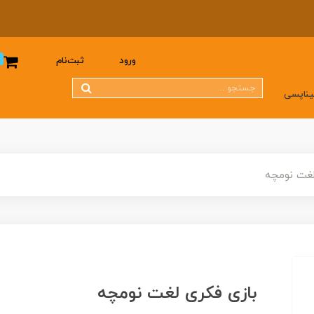
0
ورود
ثبت‌نام
یناپسی
لغت نومچه
بازی فکری لغت نومچه