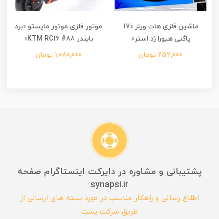
ماشین فلزی هات ویلز «17
موتور فلزی موتور مایستو «برد
پاگنی هیورا رُد استر»
بایندر KTM RC16 #88»
252,000 تومان
1,080,000 تومان
پشتیبانی و مشاوره در دایرکت اینستاگرام صفحه
synapsi.ir
اطلاع رسانی و راهکار مناسب در مورد بسته های ارسالی از
طریق شرکت پست