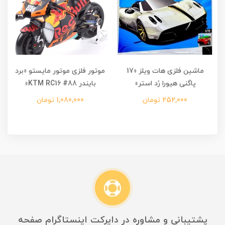
ماشین فلزی هات ویلز «17
موتور فلزی موتور مایستو «برد
پاگنی هیورا رُد استر»
بایندر KTM RC16 #88»
252,000 تومان
1,080,000 تومان
پشتیبانی و مشاوره در دایرکت اینستاگرام صفحه