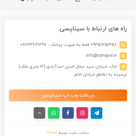
راه های ارتباط با سیناپسی
09351815358 فقط به صورت پیامک - 08632241297
info@synapsi.in
اراک، خیابان سید جمال الدین اسدآبادی (12 متری ملک)
نرسیده به تقاطع خیابان امام
دریافت وب اپ سیناپسی
ساخت سایت توسط
Portal