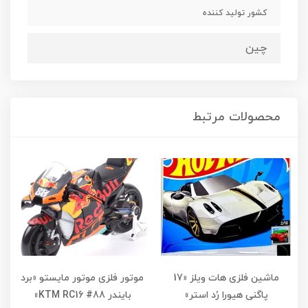
کشور تولید کننده
چین
محصولات مرتبط
ماشین فلزی هات ویلز «17
موتور فلزی موتور مایستو «برد
پاگنی هیورا رُد استر»
بایندر KTM RC16 #88»