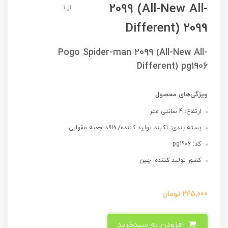
2099 (All-New All-
از 1
Different) 2099
Pogo Spider-man 2099 (All-New All-
Different) pg1906
ویژگی‌های محصول
ارتفاع: 4 سانتی متر
بسته بندی: آکبند تولید کننده/ فاقد جعبه مقوایی
کد: pg1906
کشور تولید کننده: چین
245,000
تومان
افزودن به سبدخرید