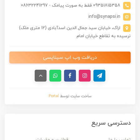
09351815358 فقط به صورت پیامک - 08632241297
info@synapsi.in
اراک، خیابان سید جمال الدین اسدآبادی (12 متری ملک)
نرسیده به تقاطع خیابان امام
دریافت وب اپ سیناپسی
ساخت سایت توسط
Portal
دسترسی سریع
تماس با ما
قوانین و مقررات