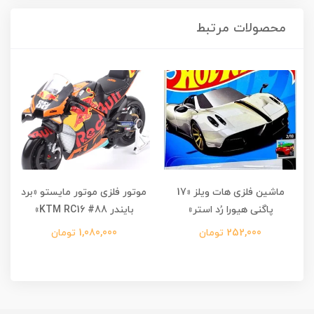
محصولات مرتبط
ماشین فلزی هات ویلز «17
موتور فلزی موتور مایستو «برد
پاگنی هیورا رُد استر»
بایندر KTM RC16 #88»
252,000 تومان
1,080,000 تومان