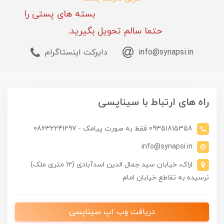
بسته های پستی را
حتما سالم تحویل بگیرید.
info@synapsi.in
دایرکت اینستاگرام
راه های ارتباط با سیناپسی
09351815358 فقط به صورت پیامک - 08632241297
info@synapsi.in
اراک، خیابان سید جمال الدین اسدآبادی (12 متری ملک)
نرسیده به تقاطع خیابان امام
دریافت وب اپ سیناپسی