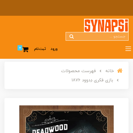
0
ورود
ثبت‌نام
خانه
فهرست محصولات
بازی فکری دِدوود 1876