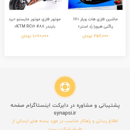
ماشین فلزی هات ویلز «17
موتور فلزی موتور مایستو «برد
پاگنی هیورا رُد استر»
بایندر KTM RC16 #88»
252,000 تومان
1,080,000 تومان
پشتیبانی و مشاوره در دایرکت اینستاگرام صفحه
synapsi.ir
اطلاع رسانی و راهکار مناسب در مورد بسته های ارسالی از
طریق شرکت پست