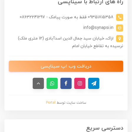
راه های ارتباط با سیناپسی
09351815358 فقط به صورت پیامک - 08632241297
info@synapsi.in
اراک، خیابان سید جمال الدین اسدآبادی (12 متری ملک)
نرسیده به تقاطع خیابان امام
دریافت وب اپ سیناپسی
ساخت سایت توسط
Portal
دسترسی سریع