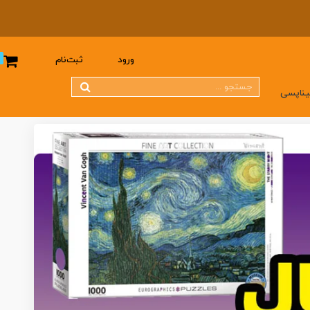
0
ورود
ثبت‌نام
یناپسی