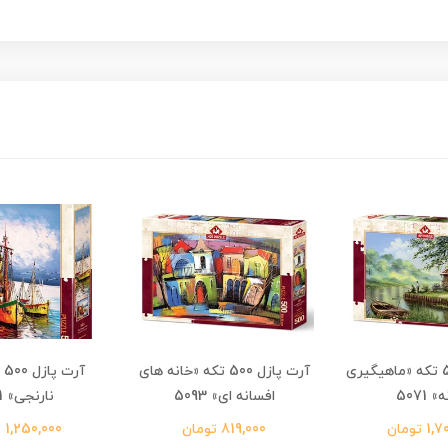
آرت پازل 500 تکه «ماهیگیری
آرت پازل 500 تکه «خانه های
آر
 5071
افسانه ای» 5093
نارنجی» 5091
 تومان
819,000 تومان
1,250,000 تومان