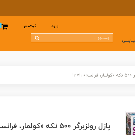
0
ورود
ثبت‌نام
یناپسی
13711
پازل رونزبرگر 500 تکه «کولمار، فرانسه» 13711