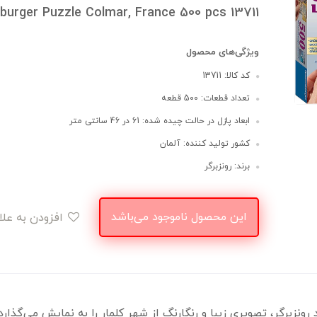
burger Puzzle Colmar, France 500 pcs 13711
ویژگی‌های محصول
کد کالا: 13711
تعداد قطعات: 500 قطعه
ابعاد پازل در حالت چیده شده: 61 در 46 سانتی متر
کشور تولید کننده: آلمان
برند: رونزبرگر
این محصول ناموجود می‌باشد
افزودن به علاقه‌مندی
 مدل 13711 از برند رونزبرگر، تصویری زیبا و رنگارنگ از شهر کلمار را به نمای