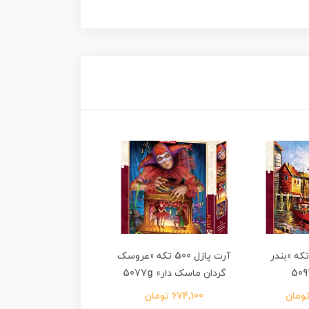
ت پازل 500 تکه «بندر
آرت پازل 500 تکه «عروسک
آرت پازل 500
گردان ماسک دار» 5077g
سبز» 5080
674,100 تومان
819,000 تومان