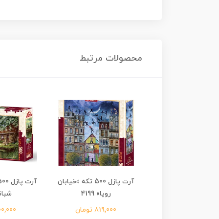
محصولات مرتبط
آرت پازل 500 تکه «گل های
آرت پازل 500 تکه «خیابان
بهاری» 4208
رویا» 4199
شبانه»
1,980,0 تومان
819,000 تومان
1,700,000