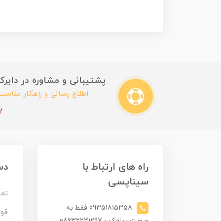
پشتیبانی و مشاوره در دایرکت این
اطلاع رسانی و راهکار مناس
ب
راه های ارتباط با
دس
سیناپسی
تما
09351815358 فقط به
قوا
صورت پیامک - 08632241297