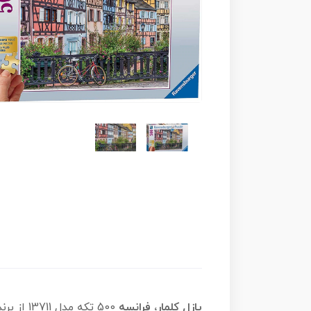
پازل کلمار، فرانسه
500 تکه