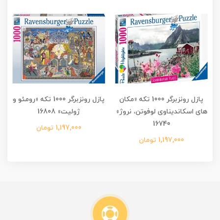
پازل رونزبرگر 1000 تکه «مکان
پازل رونزبرگر 1000 تکه «رومئو و
های اسکاندیناوی لوفوتن، نروژ»
ژولیت» 16808
ل
16740
1,197,000 تومان
1,197,000 تومان