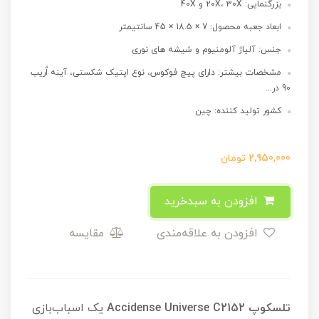
بزرگنمایی: 20X، 30X و 40X
ابعاد جعبه محصول: 7 × 18.5 × 45 سانتیمتر
جنس: آلیاژ آلومنیوم و شیشه های نوری
مشخصات بیشتر: دارای پیچ فوکوس، نوع اپتیک شکستی، آینه اٌریب
90 در...
کشور تولید کننده: چین
2,950,000
تومان
افزودن به سبدخرید
افزودن به علاقه‌مندی
مقایسه
تلسکوپ Accidense Universe C2152
یک اسباب‌بازی