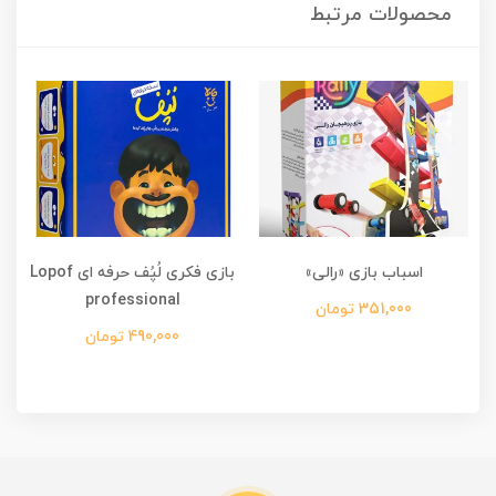
محصولات مرتبط
اسباب بازی «رالی»
بازی فکری لُپُف حرفه ای Lopof
ا
professional
351,000 تومان
490,000 تومان