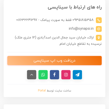
راه های ارتباط با سیناپسی
09351815358 فقط به صورت پیامک - 08632241297
info@synapsi.in
اراک، خیابان سید جمال الدین اسدآبادی (12 متری ملک)
نرسیده به تقاطع خیابان امام
دریافت وب اپ سیناپسی
ساخت سایت توسط
Portal