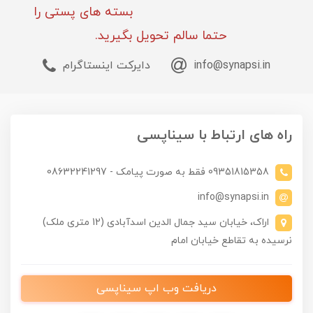
بسته های پستی را
حتما سالم تحویل بگیرید.
info@synapsi.in
دایرکت اینستاگرام
راه های ارتباط با سیناپسی
09351815358 فقط به صورت پیامک - 08632241297
info@synapsi.in
اراک، خیابان سید جمال الدین اسدآبادی (12 متری ملک)
نرسیده به تقاطع خیابان امام
دریافت وب اپ سیناپسی