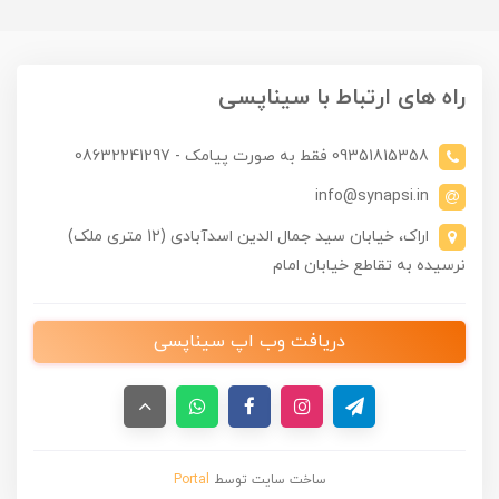
راه های ارتباط با سیناپسی
09351815358 فقط به صورت پیامک - 08632241297
info@synapsi.in
اراک، خیابان سید جمال الدین اسدآبادی (12 متری ملک)
نرسیده به تقاطع خیابان امام
دریافت وب اپ سیناپسی
ساخت سایت توسط
Portal