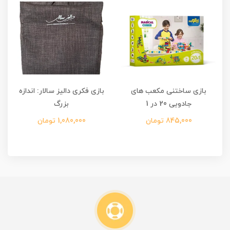
بازی ساختنی مکعب های
بازی فکری دالیز سالار: اندازه
جادویی 20 در 1
بزرگ
845,000 تومان
1,080,000 تومان