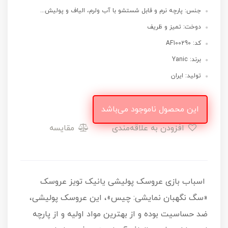
جنس: پارچه نرم و قابل شستشو با آب ولرم، الیاف و پولیش...
دوخت: تمیز و ظریف
کد: AF100290
برند: Yanic
تولید: ایران
این محصول ناموجود می‌باشد
افزودن به علاقه‌مندی
مقایسه
اسباب بازی عروسک پولیشی یانیک تویز عروسک
«سگ نگهبان نمایشی: چیس»، این عروسک‌ پولیشی،
ضد حساسیت بوده و از بهترین مواد اولیه و از پارچه