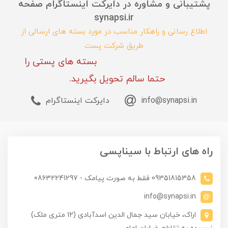
پشتیبانی و مشاوره در دایرکت اینستاگرام صفحه
synapsi.ir
اطلاع رسانی و راهکار مناسب در مورد بسته های ارسالی از
طریق شرکت پست
بسته های پستی را
حتما سالم تحویل بگیرید.
info@synapsi.in
دایرکت اینستاگرام
راه های ارتباط با سیناپسی
09351815358 فقط به صورت پیامک - 08632241297
info@synapsi.in
اراک، خیابان سید جمال الدین اسدآبادی (12 متری ملک)