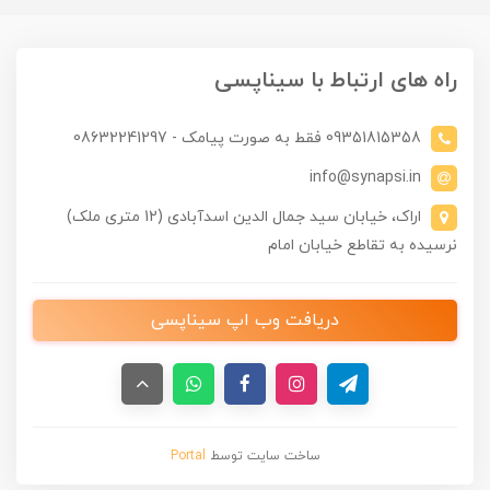
راه های ارتباط با سیناپسی
09351815358 فقط به صورت پیامک - 08632241297
info@synapsi.in
اراک، خیابان سید جمال الدین اسدآبادی (12 متری ملک)
نرسیده به تقاطع خیابان امام
دریافت وب اپ سیناپسی
ساخت سایت توسط
Portal