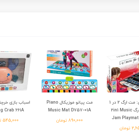
ارگ سفره ای: مت ارگ 2 در 1
مت پیانو موزیکال Piano
اسباب بازی خرچن
موزیکال بزرگ 2in1 Music
Music Mat D757-01A
ng Crab 661A
Jam Playmat
890,000 تومان
545,000 تومان
 تومان