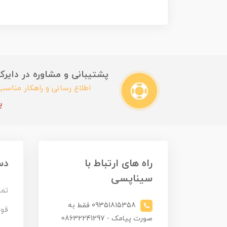
پشتیبانی و مشاوره در دایرکت این
اطلاع رسانی و راهکار مناس
ب
راه های ارتباط با
دس
سیناپسی
تما
09351815358 فقط به
قوا
صورت پیامک - 08632241297