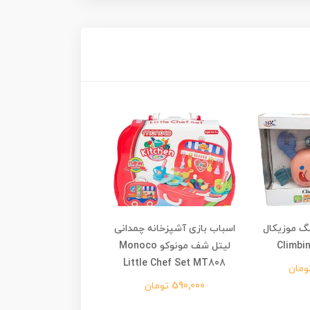
گ موزیکال
اسباب بازی آشپزخانه چمدانی
اسباب بازی آشپزخانه 
Climbi
لیتل شف مونوکو Monoco
با اجاق گاز بخار کن 
Little Chef Set MT808
ظرفشویی tchen
65t-4
590,000 تومان
1,890,000 تومان