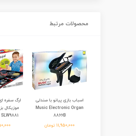
محصولات مرتبط
بازی ست آشپزخانه
اسباب بازی پیانو با صندلی
چندکاره Multi-Function
Music Electronic Organ
 SLW9881
8866B
Kitchen WY511
8,690,0 تومان
11,950,000 تومان
2,650,000