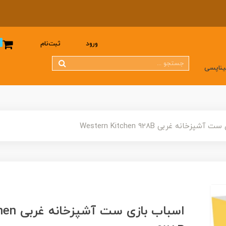
0
ورود
ثبت‌نام
یناپسی
زخانه غربی Western Kitchen 928B
اسباب با