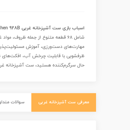
اسباب بازی ست آشپزخانه غربی Western Kitchen 928B
شامل ۶۸ قطعه متنوع از جمله ظروف، 
ظرفشویی با قابلیت چرخش آب، افکت‌های نور
حال سرگرم‌کننده هستید، ست آشپزخانه غرب
معرفی ست آشپزخانه غربی
سوالات متداو