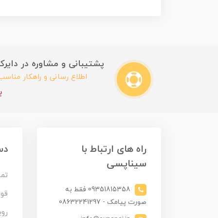
پشتیبانی و مشاوره در دایرکت این
اطلاع رسانی و راهکار مناس
ب
راه های ارتباط با
دس
سیناپسی
تما
09351815358 فقط به
قوا
صورت پیامک - 08632241297
روی