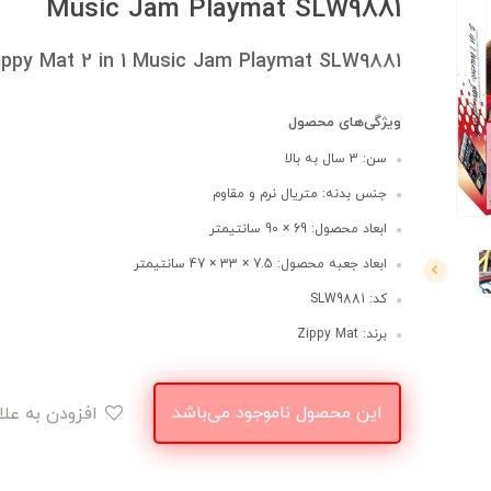
Music Jam Playmat SLW9881
ippy Mat 2 in 1 Music Jam Playmat SLW9881
ویژگی‌های محصول
سن: 3 سال به بالا
جنس بدنه: متریال نرم و مقاوم
ابعاد محصول: 69 × 90 سانتیمتر
ابعاد جعبه محصول: 7.5 × 33 × 47 سانتیمتر
کد: SLW9881
برند: Zippy Mat
این محصول ناموجود می‌باشد
افزودن به علاقه‌مندی