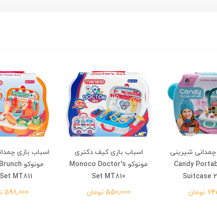
 چمدانی شیرینی
اسباب بازی کیف دکتری
اسباب بازی چمدانی
شی Candy Portable
مونوکو Monoco Doctor's
مونوکو ch
Set MT811
Set MT810
Suitcase 
تومان
550,000 تومان
598,000 تومان