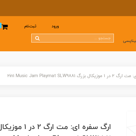
0
ورود
ثبت‌نام
یناپسی
زرگ 2in1 Music Jam Playmat SLW9881