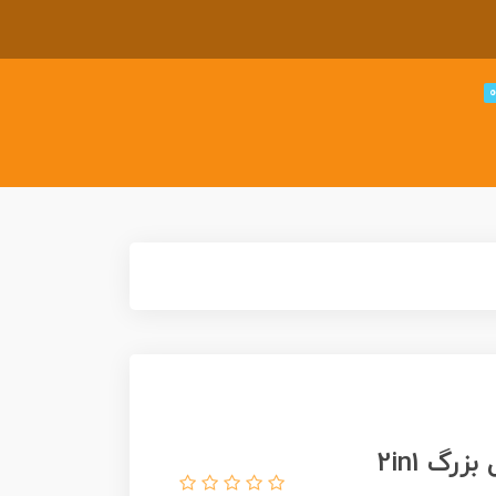
ارگ سفره ای: مت ارگ 2 در 1 موزیکال بزرگ 2in1