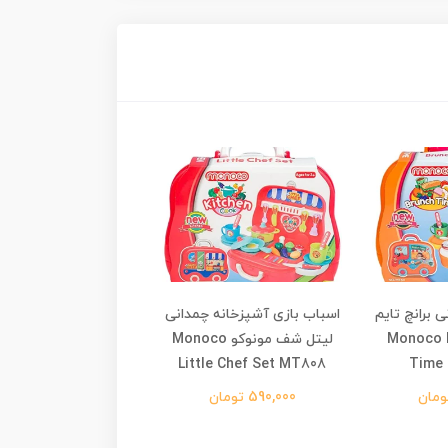
 برانچ تایم
اسباب بازی آشپزخانه چمدانی
اسباب بازی آشپزخانه 
Monoco Brun
لیتل شف مونوکو Monoco
با اجاق گاز بخار کن 
Time 
Little Chef Set MT808
ظرفشویی tchen
65t-4
590,000 تومان
1,890,000 تومان