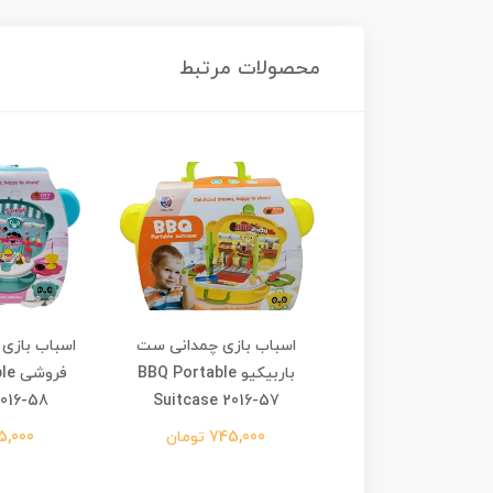
محصولات مرتبط
بازی خرچنگ موزیکال
اسباب بازی چمدانی ست
اسباب بازی
Climbing Crab 6
باربیکیو BBQ Portable
فرو
2016-58
Suitcase 2016-57
545,00 تومان
745,000 تومان
745,000 