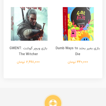
UNO) |
بازی بمیر بخند Dumb Ways to
بازی ویچر گوئنت GWENT:
The Witcher
Die
440,000 تومان
2,998,000 تومان