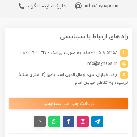
info@synapsi.in
دایرکت اینستاگرام
راه های ارتباط با سیناپسی
09351815358 فقط به صورت پیامک - 08632241297
info@synapsi.in
اراک، خیابان سید جمال الدین اسدآبادی (12 متری ملک)
نرسیده به تقاطع خیابان امام
دریافت وب اپ سیناپسی