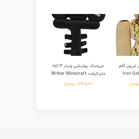
ایرون گلم
عروسک پولیشی ویدر 3 کله
عروسک پولیشی اس
ماینکرفت Wither Minecraft
ماینکرفت Steve Minecraft
1,190,000 تومان
690,000 تومان