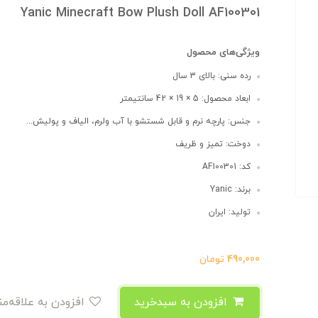
Yanic Minecraft Bow Plush Doll AF100301
ویژگی‌های محصول
رده سنی: بالای 3 سال
ابعاد محصول: 5 × 19 × 42 سانتیمتر
جنس: پارچه نرم و قابل شستشو با آب ولرم، الیاف و پولیش...
دوخت: تمیز و ظریف
کد: AF100301
برند: Yanic
تولید: ایران
490,000
تومان
افزودن به سبدخرید
افزودن به علاقه‌مندی