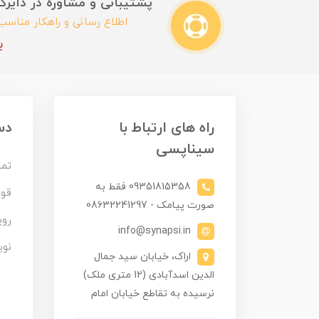
پشتیبانی و مشاوره در دایرکت این
اطلاع رسانی و راهکار مناس
ب
راه های ارتباط با
دس
سیناپسی
تما
09351815358 فقط به
قوا
صورت پیامک - 08632241297
روی
info@synapsi.in
نوی
اراک، خیابان سید جمال
الدین اسدآبادی (12 متری ملک)
نرسیده به تقاطع خیابان امام