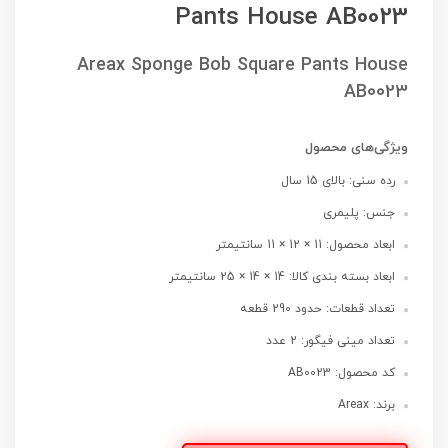
Pants House AB0023
Areax Sponge Bob Square Pants House
AB0023
ویژگی‌های محصول
رده سنی: بالای 15 سال
جنس: پلیمری
ابعاد محصول: 11 × 12 × 11 سانتیمتر
ابعاد بسته بندی کالا: 14 × 14 × 25 سانتیمتر
تعداد قطعات: حدود 290 قطعه
تعداد مینی فیگور: 2 عدد
کد محصول: AB0023
برند: Areax