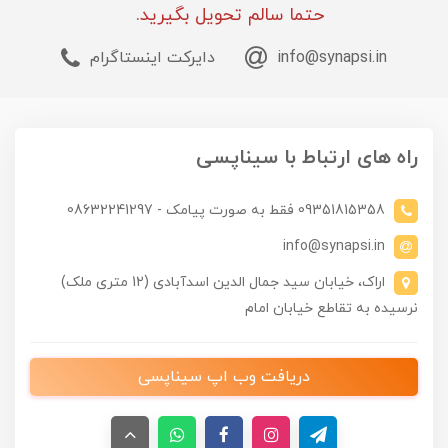
حتما سالم تحویل بگیرید.
info@synapsi.in
دایرکت اینستاگرام
راه های ارتباط با سیناپسی
09351815358 فقط به صورت پیامک - 08632241297
info@synapsi.in
اراک، خیابان سید جمال الدین اسدآبادی (12 متری ملک)
نرسیده به تقاطع خیابان امام
دریافت وب اپ سیناپسی