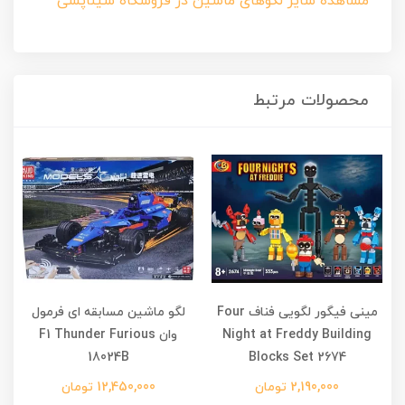
مشاهده سایر لگوهای ماشین در فروشگاه سیناپسی
محصولات مرتبط
مینی فیگور لگویی فناف Four
لگو ماشین مسابقه ای فرمول
Night at Freddy Building
وان F1 Thunder Furious
18024B
Blocks Set 2674
2,190,000 تومان
12,450,000 تومان