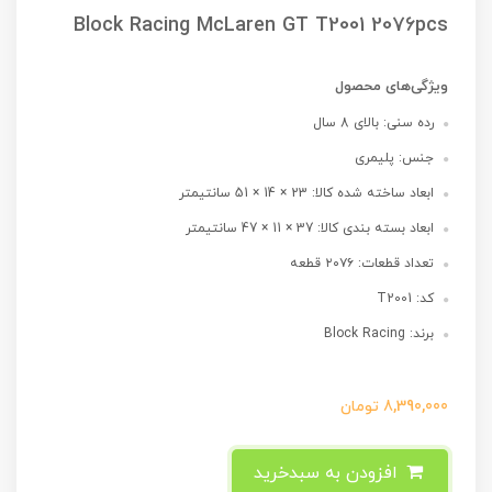
Block Racing McLaren GT T2001 2076pcs
ویژگی‌های محصول
رده سنی: بالای 8 سال
جنس: پلیمری
ابعاد ساخته شده کالا: 23 × 14 × 51 سانتیمتر
ابعاد بسته بندی کالا: 37 × 11 × 47 سانتیمتر
تعداد قطعات: ۲۰۷۶ قطعه
کد: T2001
برند: Block Racing
8,390,000
تومان
افزودن به سبدخرید