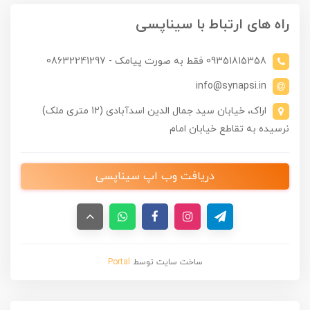
راه های ارتباط با سیناپسی
09351815358 فقط به صورت پیامک - 08632241297
info@synapsi.in
اراک، خیابان سید جمال الدین اسدآبادی (12 متری ملک)
نرسیده به تقاطع خیابان امام
دریافت وب اپ سیناپسی
ساخت سایت توسط
Portal