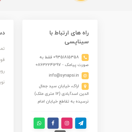
راه های ارتباط با
دس
سیناپسی
تما
09351815358 فقط به
قوا
صورت پیامک - 08632241297
روی
info@synapsi.in
نوی
اراک، خیابان سید جمال
الدین اسدآبادی (12 متری ملک)
نرسیده به تقاطع خیابان امام