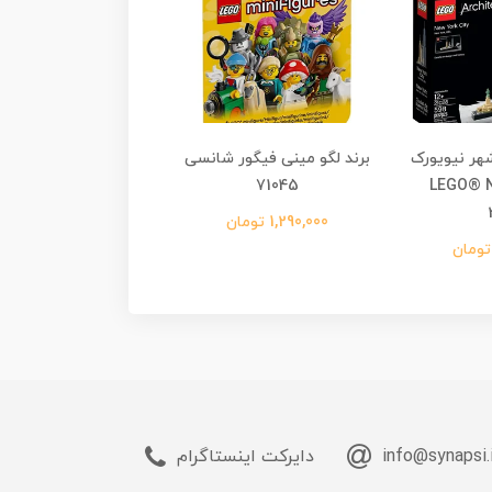
شهر نیویورک
برند لگو مینی فیگور شانسی
برند لگو گل های ل
40647
71045
LEGO® N
1,290,000 تومان
1,980,000 تومان
info@synapsi.
دایرکت اینستاگرام