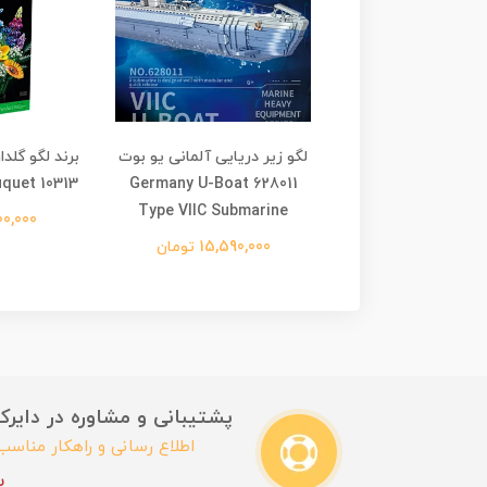
 نرگس دکوراتیو فلور
لگو زیر دریایی آلمانی یو بوت
برند لگو گل
استودیو Flower Studio
628011 Germany U-Boat
uquet 10313
Type VIIC Submarine
Daffodil 9116
8,900,000
2,695,0 تومان
15,590,000 تومان
پشتیبانی و مشاوره در دایرکت این
اطلاع رسانی و راهکار مناس
ب