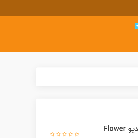
لگو گلدان گل آفتابگردان فلوور استودیو Flower