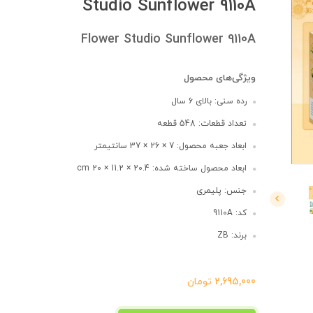
Studio Sunflower 9110A
Flower Studio Sunflower 9110A
ویژگی‌های محصول
رده سنی: بالای 6 سال
تعداد قطعات: 548 قطعه
ابعاد جعبه محصول: 7 × 26 × 37 سانتیمتر
ابعاد محصول ساخته شده: 20.4 × 11.2 × 20 cm
جنس: پلیمری
کد: 9110A
برند: ZB
2,695,000
تومان