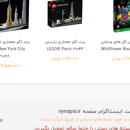
دان گل های وحشی
برند لگو معماری پاریس
برند لگو معماری 
ew York City
LEGO® Paris 21044
Wildflower Bo
21028
 تومان
6,900,000 تومان
4,550,000 تومان
ستاگرام صفحه synapsi.ir
ب در مورد بسته های ارسالی از طریق شرکت پست
in
سته های پستی را حتما سالم تحویل بگیرید.