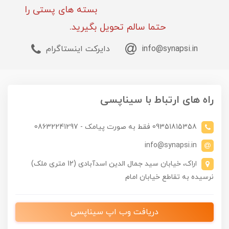
بسته های پستی را
حتما سالم تحویل بگیرید.
info@synapsi.in
دایرکت اینستاگرام
راه های ارتباط با سیناپسی
09351815358 فقط به صورت پیامک - 08632241297
info@synapsi.in
اراک، خیابان سید جمال الدین اسدآبادی (12 متری ملک)
نرسیده به تقاطع خیابان امام
دریافت وب اپ سیناپسی