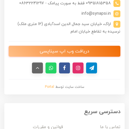
09351815358 فقط به صورت پیامک - 08632241297
info@synapsi.in
اراک، خیابان سید جمال الدین اسدآبادی (12 متری ملک)
نرسیده به تقاطع خیابان امام
دریافت وب اپ سیناپسی
ساخت سایت توسط
Portal
دسترسی سریع
تماس با ما
قوانین و مقررات