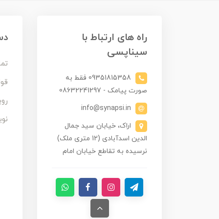
راه های ارتباط با
دس
سیناپسی
تما
09351815358 فقط به
قوا
صورت پیامک - 08632241297
روی
info@synapsi.in
نوی
اراک، خیابان سید جمال
الدین اسدآبادی (12 متری ملک)
نرسیده به تقاطع خیابان امام