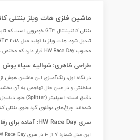
ماشین فلزی هات ویلز بنتلی کانتیننتال 2018 ental GT3
بنتلی کانتیننتال GT3 خو
محبوب HW Race Day قرار دارد که مختص خودروهای متولد شده در پیست است.
طراحی ظاهری: شوالیه سیاه پوش
در نگاه اول، رنگ‌آمیزی این ماشین هوش از س
دقیق است؛ اسپلیت
شده‌اند. چراغ‌های دوقلوی گرد جلوی بنتلی ک
سری HW Race Day: آماده برای رقابت