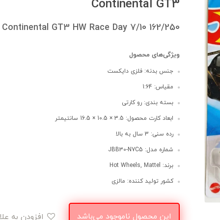
Continental GT3
 Continental GT3 HW Race Day 7/10 162/250
ویژگی‌های محصول
جنس بدنه: فلزی دایکست
مقیاس: 1:64
بسته بندی: رو کارتی
ابعاد کارت محصول: 3.5 × 10.5 × 16.5 سانتیمتر
رده سنی: 3 سال به بالا
شماره مدل: JBB30-N7C5
برند: Hot Wheels, Mattel
کشور تولید کننده: مالزی
این محصول ناموجود می‌باشد
افزودن به علاقه‌مندی