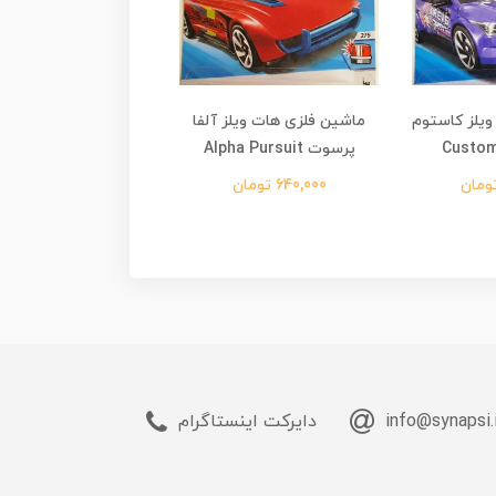
یلز کاستوم
ماشین فلزی هات ویلز آلفا
ماشین فلزی هات ویلز
پرسوت Alpha Pursuit
برنکو 21 Ford Bronco
640,000 تومان
690,000 تومان
info@synapsi.
دایرکت اینستاگرام