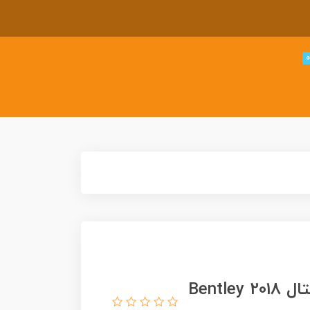
ماشین فلزی هات ویلز بنتلی کانتیننتال 2018 Bentley