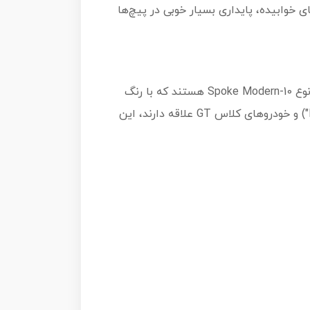
لکردی عالی داشته باشند. بنتلی GT3 با بدنه پهن و چرخ‌های خوابیده، پایداری بسیار خوبی در پیچ‌ها
بدنه این ماشین از فلز دایکست ساخته شده و زیره آن پلاستیکی است. رینگ‌های استفاده شده در این مدل از نوع 10-Spoke Modern هستند که با رنگ
خاکستری و لبه طلایی، ظاهری مدرن به ماشین داده‌اند. برای کلکسیونرهایی که به خودروهای اروپایی ("Euro Cars") و خودروهای کلاس GT علاقه دارند، این