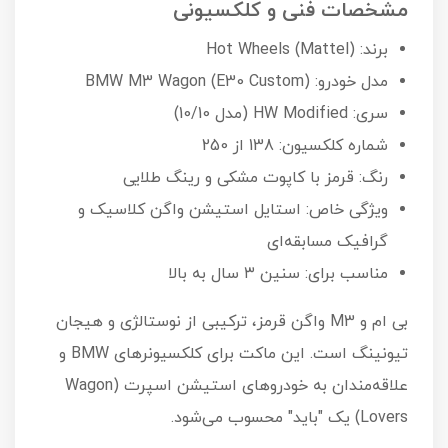
مشخصات فنی و کلکسیونی
برند: Hot Wheels (Mattel)
مدل خودرو: BMW M3 Wagon (E30 Custom)
سری: HW Modified (مدل 10/10)
شماره کلکسیون: 138 از 250
رنگ: قرمز با کاپوت مشکی و رینگ طلایی
ویژگی خاص: استایل استیشن واگن کلاسیک و
گرافیک مسابقه‌ای
مناسب برای: سنین ۳ سال به بالا
بی ام و M3 واگن قرمز، ترکیبی از نوستالژی و هیجان
تیونینگ است. این ماکت برای کلکسیونرهای BMW و
علاقه‌مندان به خودروهای استیشن اسپرت (Wagon
Lovers) یک "باید" محسوب می‌شود.