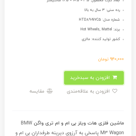
ابعاد کارت محصول: 3.5 × 10.5 × 16.5 سانتیمتر
رده سنی: 3 سال به بالا
شماره مدل: HTD89-N7C5
برند: Hot Wheels, Mattel
کشور تولید کننده: مالزی
940,000
تومان
افزودن به سبدخرید
افزودن به علاقه‌مندی
مقایسه
ماشین فلزی هات ویلز بی ام و ام تری واگن
BMW
M3 Wagon پاسخی به آرزوی دیرینه طرفداران بی ام و