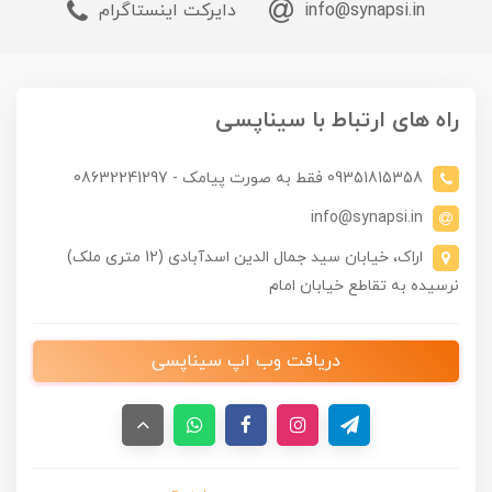
info@synapsi.in
دایرکت اینستاگرام
راه های ارتباط با سیناپسی
09351815358 فقط به صورت پیامک - 08632241297
info@synapsi.in
اراک، خیابان سید جمال الدین اسدآبادی (12 متری ملک)
نرسیده به تقاطع خیابان امام
دریافت وب اپ سیناپسی