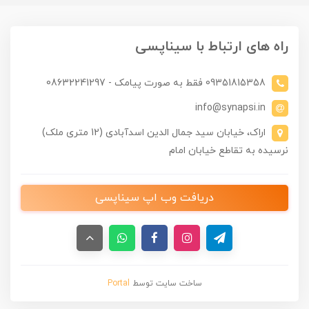
راه های ارتباط با سیناپسی
09351815358 فقط به صورت پیامک - 08632241297
info@synapsi.in
اراک، خیابان سید جمال الدین اسدآبادی (12 متری ملک)
نرسیده به تقاطع خیابان امام
دریافت وب اپ سیناپسی
ساخت سایت توسط
Portal