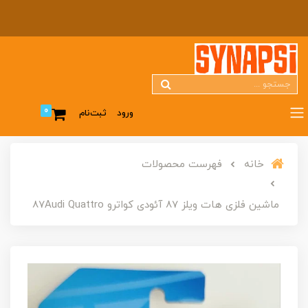
0
ورود
ثبت‌نام
خانه
فهرست محصولات
ماشین فلزی هات ویلز 87 آئودی کواترو 87Audi Quattro