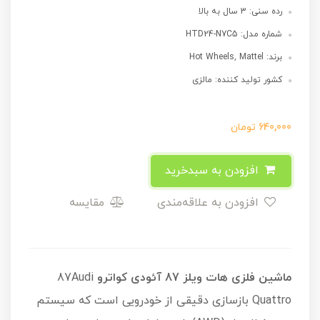
رده سنی: 3 سال به بالا
شماره مدل: HTD24-N7C5
برند: Hot Wheels, Mattel
کشور تولید کننده: مالزی
640,000
تومان
افزودن به سبدخرید
افزودن به علاقه‌مندی
مقایسه
ماشین فلزی هات ویلز 87 آئودی کواترو
87Audi
Quattro بازسازی دقیقی از خودرویی است که سیستم