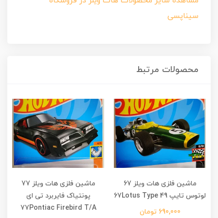
مشاهده سایر محصولات هات ویلز در فروشگاه
سیناپسی
محصولات مرتبط
ماشین فلزی هات ویلز 67
ماشین فلزی هات ویلز 77
لوتوس تایپ 67Lotus Type 49
پونتیاک فایربرد تی ای
77Pontiac Firebird T/A
690,000 تومان