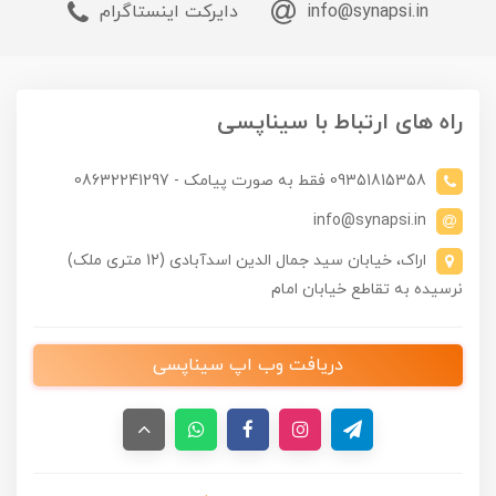
info@synapsi.in
دایرکت اینستاگرام
راه های ارتباط با سیناپسی
09351815358 فقط به صورت پیامک - 08632241297
info@synapsi.in
اراک، خیابان سید جمال الدین اسدآبادی (12 متری ملک)
نرسیده به تقاطع خیابان امام
دریافت وب اپ سیناپسی