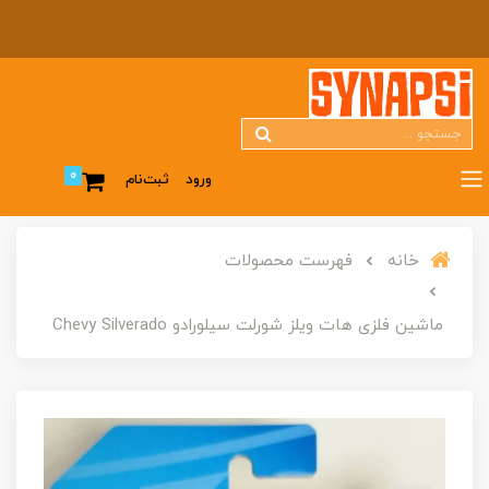
0
ورود
ثبت‌نام
خانه
فهرست محصولات
ماشین فلزی هات ویلز شورلت سیلورادو Chevy Silverado