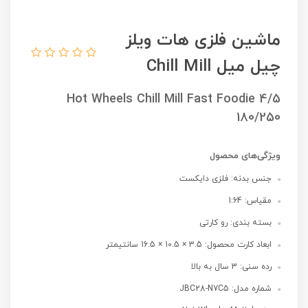
ماشین فلزی هات ویلز
چیل میل Chill Mill
Hot Wheels Chill Mill Fast Foodie 4/5
180/250
ویژگی‌های محصول
جنس بدنه: فلزی دایکست
مقیاس: 1:64
بسته بندی: رو کارتی
ابعاد کارت محصول: 3.5 × 10.5 × 16.5 سانتیمتر
رده سنی: 3 سال به بالا
شماره مدل: JBC28-N7C5