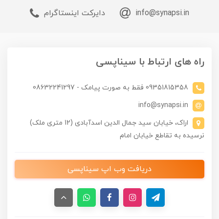
info@synapsi.in
دایرکت اینستاگرام
راه های ارتباط با سیناپسی
09351815358 فقط به صورت پیامک - 08632241297
info@synapsi.in
اراک، خیابان سید جمال الدین اسدآبادی (12 متری ملک)
نرسیده به تقاطع خیابان امام
دریافت وب اپ سیناپسی