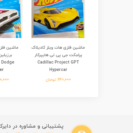
لزی هات ویلز شورلت
ماشین فلزی هات ویلز کادیلاک
بلیزر چهار در چهار Chevy
پراجکت جی پی تی هایپرکار
برزیلین
n Dodge
Cadillac Project GPT
Blazer 4×4
er
Hypercar
690,000 تومان
640,000 تومان
590,000 
پشتیبانی و مشاوره در دایرکت این