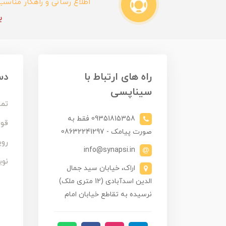
اطلاع رسانی و راهکار مناس
ب
راه های ارتباط با
دس
سیناپسی
تما
09351815358 فقط به
قوا
صورت پیامک - 08632241297
روی
info@synapsi.in
نوی
اراک، خیابان سید جمال
الدین اسدآبادی (12 متری ملک)
نرسیده به تقاطع خیابان امام