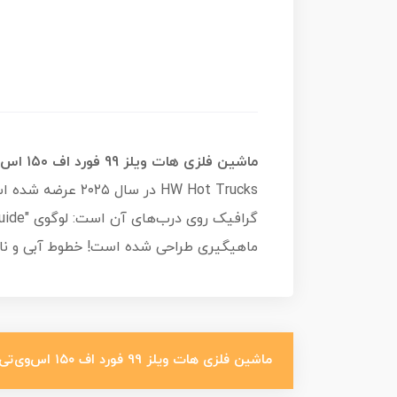
ماشین فلزی هات ویلز 99 فورد اف ۱۵۰ اس‌وی‌تی لایتنینگ
HW Hot Trucks د
ماهیگیری طراحی شده است! خطوط آبی و نارنجی در پایین بدنه و رینگ‌های ۵ پره خاک
ماشین فلزی هات ویلز 99 فورد اف ۱۵۰ اس‌وی‌تی لایتنینگ