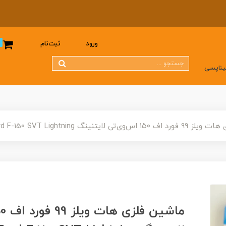
0
ورود
ثبت‌نام
یناپسی
ی‌تی لایتنینگ 99Ford F-150 SVT Lightning