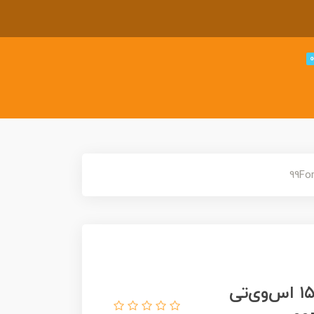
ماشین فلزی هات ویلز 99 فورد اف ۱۵۰ اس‌وی‌تی