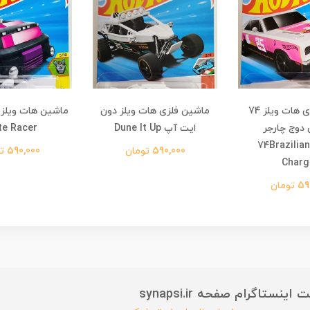
ماشین فلزی هات ویلز 74
ماشین فلزی هات ویلز دون
ماشین هات ویلز
 دوج چارجر
ایت آپ Dune It Up
te Racer
74Brazilia
590,000 تومان
590,000 تومان
Charg
تومان
ستاگرام صفحه synapsi.ir