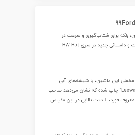
برای باربری سنگین، بلکه برای شتاب‌گیری و سرعت در
خیابان‌ها توسط تیم ویژه فورد (SVT) تیونینگ شده بود. هات ویلز در سال ۲۰۲۵، این اسطوره را با ظاهری متفاوت و داستانی جدید در سری HW Hot
و مخملی این ماشین، با شیشه‌های آبی
فیروزه‌ای روشن تضاد فوق‌العاده‌ای ایجاد کرده است. روی درب‌های خودرو، لوگوی شرکت خیالی "Leeway Fishing Guide" چاپ شده که نشان می‌دهد صاحب
معروف فورد، با دقت بالایی در این مقیاس