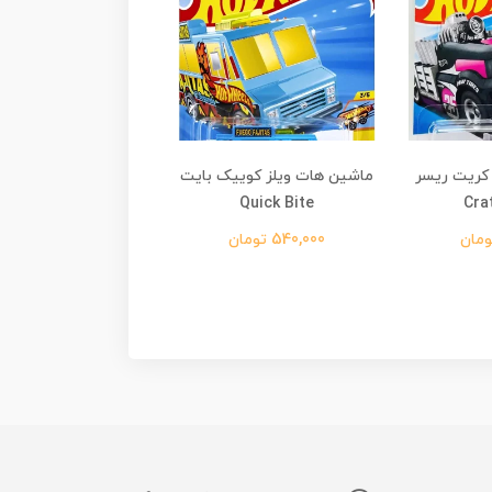
 کریت ریسر
ماشین هات ویلز کوییک بایت
ماشین فلزی هات ویلز
Cra
Quick Bite
سی دلورین DMC Delorean
540,000 تومان
640,000 تومان