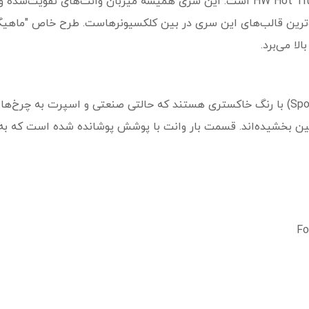
این مدل شماره ۷ از ۱۰ در سری محبوب HW Hot Trucks است. این سری همیشه میزبان وا
ی از محبوب‌ترین قالب‌های این سری در بین کلکسیونرهاست. طرح خاص "ما
لا می‌برد.
رینگ‌های این مدل از نوع ۵ پره مدرن (5-Spoke) با رنگ خاکستری هستند که حالتی صنعتی و اس
ین بخشیده‌اند. قسمت بار وانت با پوشش پوشانده شده است که به 