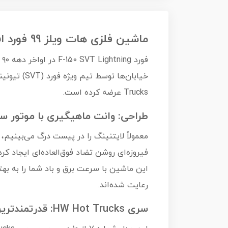
ماشین فلزی هات ویلز 99 فورد اف ۱۵۰ اس‌وی‌تی لایتنینگ 99Ford F-150 SVT Lightning
ف
Trucks عرضه کرده است.
طراحی: وانت ماهیگیری با موتور س
معمولاً لایتنینگ را در پیست درگ می‌بینیم
این ماشین با سرعت برق و باد شما را به به
رعایت شده‌اند.
سری HW Hot Trucks: قدرتمندترین‌ها