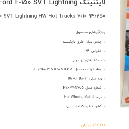
لایتنینگ 99Ford F-150 SVT Lightning
0 SVT Lightning HW Hot Trucks 7/10 94/250
ویژگی‌های محصول
جنس بدنه: فلزی دایکست
مقیاس: 1:64
بسته بندی: رو کارتی
ابعاد کارت محصول: 3.5 × 10.5 × 16.5 سانتیمتر
رده سنی: 3 سال به بالا
شماره مدل: HYX37-N7C5
برند: Hot Wheels, Mattel
کشور تولید کننده: مالزی
690,000
تومان