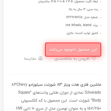
ابعاد کارت محصول: 3.5 × 10.5 × 16.5 سانتیمتر
رده سنی: 3 سال به بالا
شماره مدل: HYY91-N7C5
برند: Hot Wheels, Mattel
کشور تولید کننده: مالزی
این محصول ناموجود می‌باشد
افزودن به علاقه‌مندی
مقایسه
ماشین فلزی هات ویلز 83 شورلت سیلورادو
83Chevy
Silverado نمادی از دوران طلایی وانت‌های "Square
Body" شورلت است. این محصول با کد کلکسیونی
۱۵۷/۲۵۰ و به عنوان نهمین مدل از سری ۱۰ تایی HW