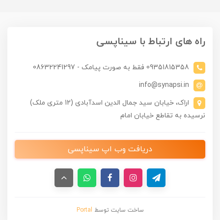
راه های ارتباط با سیناپسی
09351815358 فقط به صورت پیامک - 08632241297
info@synapsi.in
اراک، خیابان سید جمال الدین اسدآبادی (12 متری ملک)
نرسیده به تقاطع خیابان امام
دریافت وب اپ سیناپسی
ساخت سایت توسط
Portal