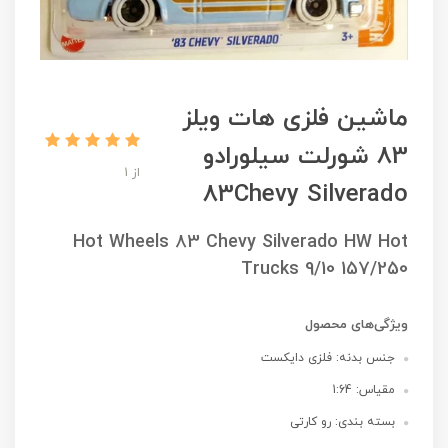
ماشین فلزی هات ویلز
83 شورلت سیلورادو
از 1
83Chevy Silverado
Hot Wheels 83 Chevy Silverado HW Hot
Trucks 9/10 157/250
ویژگی‌های محصول
جنس بدنه: فلزی دایکست
مقیاس: 1:64
بسته بندی: رو کارتی